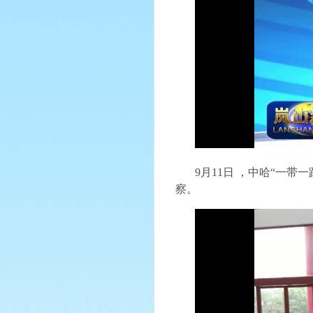
9
月
11
日 ，
中哈
“一带一
察
。